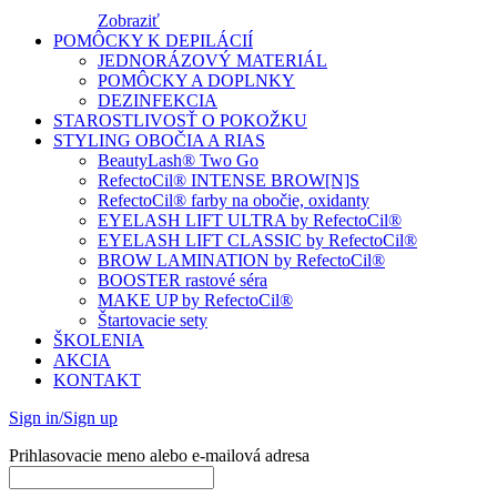
Zobraziť
POMÔCKY K DEPILÁCIÍ
JEDNORÁZOVÝ MATERIÁL
POMÔCKY A DOPLNKY
DEZINFEKCIA
STAROSTLIVOSŤ O POKOŽKU
STYLING OBOČIA A RIAS
BeautyLash® Two Go
RefectoCil® INTENSE BROW[N]S
RefectoCil® farby na obočie, oxidanty
EYELASH LIFT ULTRA by RefectoCil®
EYELASH LIFT CLASSIC by RefectoCil®
BROW LAMINATION by RefectoCil®
BOOSTER rastové séra
MAKE UP by RefectoCil®
Štartovacie sety
ŠKOLENIA
AKCIA
KONTAKT
Sign in/Sign up
Prihlasovacie meno alebo e-mailová adresa