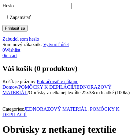
Heslo
Zapamätať
Zabudol som heslo
Som nový zákazník.
Vytvoriť účet
0
Wishlist
0
in cart
Váš košík (0 produktov)
Košík je prázdny
Pokračovať v nákupe
Domov
/
POMÔCKY K DEPILÁCIÍ
/
JEDNORAZOVÝ
MATERIÁL
/
Obrúsky z netkanej textílie 25x38cm hladké (100ks)
Vypredané
Categories:
JEDNORAZOVÝ MATERIÁL
,
POMÔCKY K
DEPILÁCIÍ
Obrúsky z netkanej textílie