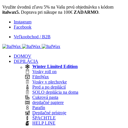
Využite úvodnú zľavu 5% na Vašu prvú objednávku s kódom
italwax5.
Doprava pri nákupe na 100€
ZADARMO
.
Instagram
Facebook
Veľkoobchod / B2B
DOMOV
DEPILÁCIA
Winter Limited Edition
Vosky roll on
FilmWax
Vosky v plechovke
Pred a po depilácií
SOLO depilácia na doma
Cukrová pasta
depilačné papiere
Parafín
Depilačné prístroje
ŠPACHTLE
HELP LINE