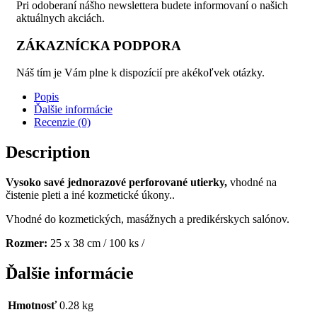
Pri odoberaní nášho newslettera budete informovaní o našich
aktuálnych akciách.
ZÁKAZNÍCKA PODPORA
Náš tím je Vám plne k dispozícií pre akékoľvek otázky.
Popis
Ďalšie informácie
Recenzie (0)
Description
Vysoko savé jednorazové perforované utierky,
vhodné na
čistenie pleti a iné kozmetické úkony..
Vhodné do kozmetických, masážnych a predikérskych salónov.
Rozmer:
25 x 38 cm / 100 ks /
Ďalšie informácie
Hmotnosť
0.28 kg