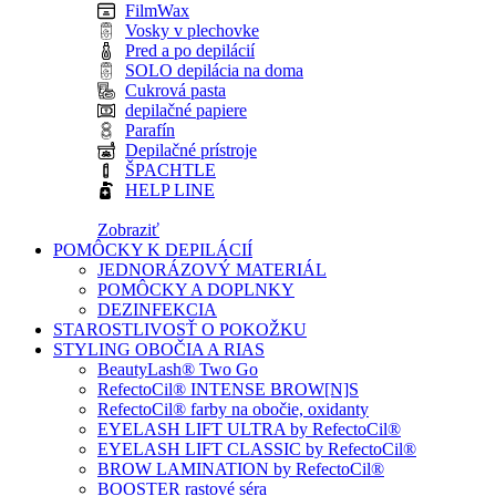
FilmWax
Vosky v plechovke
Pred a po depilácií
SOLO depilácia na doma
Cukrová pasta
depilačné papiere
Parafín
Depilačné prístroje
ŠPACHTLE
HELP LINE
Zobraziť
POMÔCKY K DEPILÁCIÍ
JEDNORÁZOVÝ MATERIÁL
POMÔCKY A DOPLNKY
DEZINFEKCIA
STAROSTLIVOSŤ O POKOŽKU
STYLING OBOČIA A RIAS
BeautyLash® Two Go
RefectoCil® INTENSE BROW[N]S
RefectoCil® farby na obočie, oxidanty
EYELASH LIFT ULTRA by RefectoCil®
EYELASH LIFT CLASSIC by RefectoCil®
BROW LAMINATION by RefectoCil®
BOOSTER rastové séra