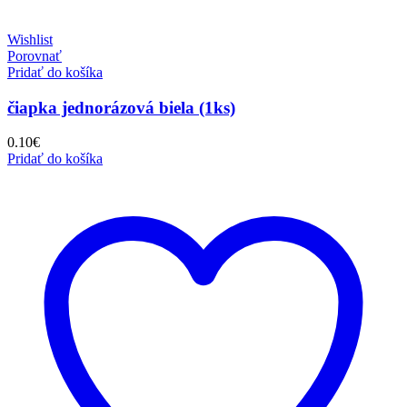
Wishlist
Porovnať
Pridať do košíka
čiapka jednorázová biela (1ks)
0.10
€
Pridať do košíka