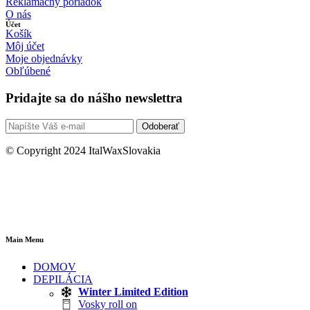
Reklamačný poriadok
O nás
Účet
Košík
Môj účet
Moje objednávky
Obľúbené
Pridajte sa do nášho newslettra
Odoberať
© Copyright 2024 ItalWaxSlovakia
Main Menu
DOMOV
DEPILÁCIA
Winter Limited Edition
Vosky roll on