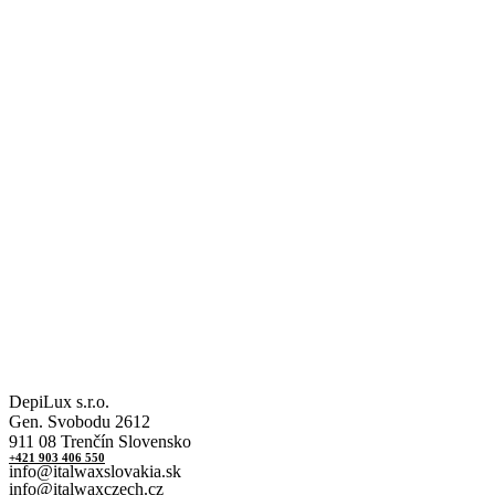
DepiLux s.r.o.
Gen. Svobodu 2612
911 08 Trenčín Slovensko
+421 903 406 550
info@italwaxslovakia.sk
info@italwaxczech.cz