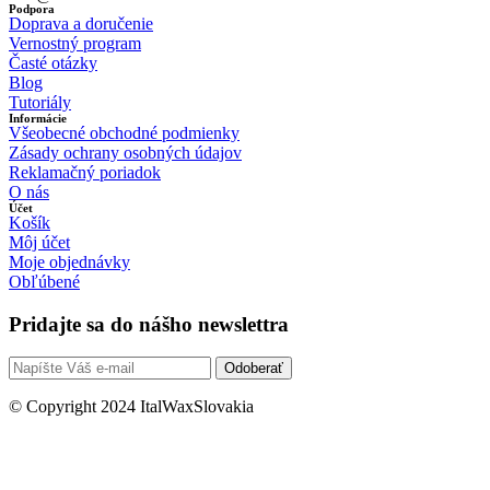
Podpora
Doprava a doručenie
Vernostný program
Časté otázky
Blog
Tutoriály
Informácie
Všeobecné obchodné podmienky
Zásady ochrany osobných údajov
Reklamačný poriadok
O nás
Účet
Košík
Môj účet
Moje objednávky
Obľúbené
Pridajte sa do nášho newslettra
Odoberať
© Copyright 2024 ItalWaxSlovakia