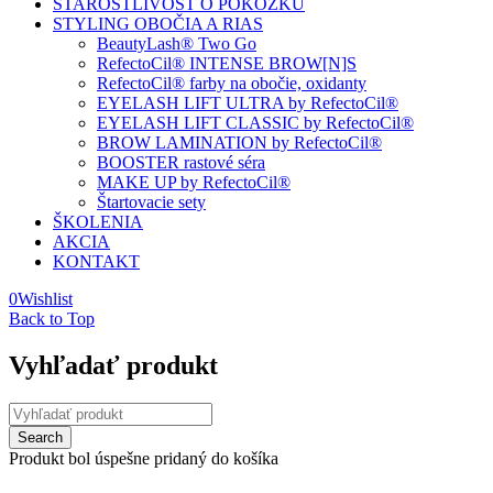
STAROSTLIVOSŤ O POKOŽKU
STYLING OBOČIA A RIAS
BeautyLash® Two Go
RefectoCil® INTENSE BROW[N]S
RefectoCil® farby na obočie, oxidanty
EYELASH LIFT ULTRA by RefectoCil®
EYELASH LIFT CLASSIC by RefectoCil®
BROW LAMINATION by RefectoCil®
BOOSTER rastové séra
MAKE UP by RefectoCil®
Štartovacie sety
ŠKOLENIA
AKCIA
KONTAKT
0
Wishlist
Back to Top
Vyhľadať produkt
Produkt bol úspešne pridaný do košíka