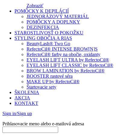
Zobraziť
POMÔCKY K DEPILÁCIÍ
JEDNORÁZOVÝ MATERIÁL
POMÔCKY A DOPLNKY
DEZINFEKCIA
STAROSTLIVOSŤ O POKOŽKU
STYLING OBOČIA A RIAS
BeautyLash® Two Go
RefectoCil® INTENSE BROW[N]S
RefectoCil® farby na obočie, oxidanty
EYELASH LIFT ULTRA by RefectoCil®
EYELASH LIFT CLASSIC by RefectoCil®
BROW LAMINATION by RefectoCil®
BOOSTER rastové séra
MAKE UP by RefectoCil®
Štartovacie sety
ŠKOLENIA
AKCIA
KONTAKT
Sign in/Sign up
Prihlasovacie meno alebo e-mailová adresa