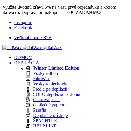
Využite úvodnú zľavu 5% na Vašu prvú objednávku s kódom
italwax5.
Doprava pri nákupe na 100€
ZADARMO
.
Instagram
Facebook
Veľkoobchod / B2B
DOMOV
DEPILÁCIA
Winter Limited Edition
Vosky roll on
FilmWax
Vosky v plechovke
Pred a po depilácií
SOLO depilácia na doma
Cukrová pasta
depilačné papiere
Parafín
Depilačné prístroje
ŠPACHTLE
HELP LINE