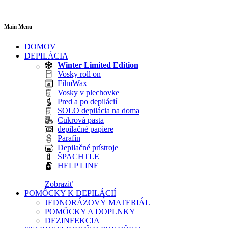
Main Menu
DOMOV
DEPILÁCIA
Winter Limited Edition
Vosky roll on
FilmWax
Vosky v plechovke
Pred a po depilácií
SOLO depilácia na doma
Cukrová pasta
depilačné papiere
Parafín
Depilačné prístroje
ŠPACHTLE
HELP LINE
Zobraziť
POMÔCKY K DEPILÁCIÍ
JEDNORÁZOVÝ MATERIÁL
POMÔCKY A DOPLNKY
DEZINFEKCIA