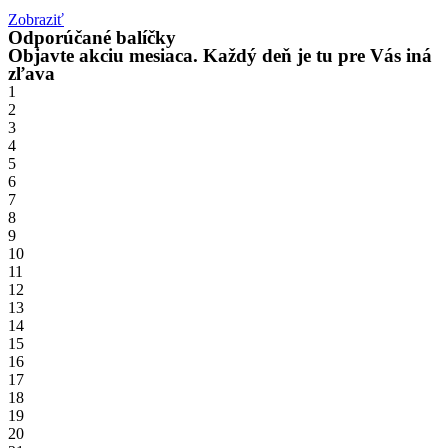
Zobraziť
Odporúčané balíčky
Objavte akciu mesiaca. Každý deň je tu pre Vás iná
zľava
1
2
3
4
5
6
7
8
9
10
11
12
13
14
15
16
17
18
19
20