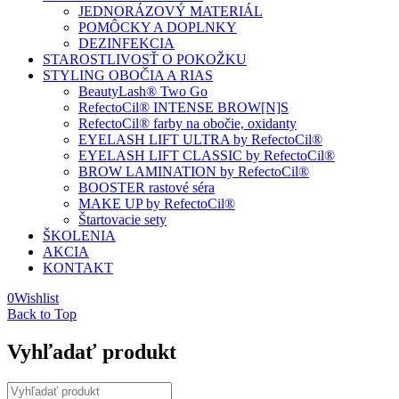
JEDNORÁZOVÝ MATERIÁL
POMÔCKY A DOPLNKY
DEZINFEKCIA
STAROSTLIVOSŤ O POKOŽKU
STYLING OBOČIA A RIAS
BeautyLash® Two Go
RefectoCil® INTENSE BROW[N]S
RefectoCil® farby na obočie, oxidanty
EYELASH LIFT ULTRA by RefectoCil®
EYELASH LIFT CLASSIC by RefectoCil®
BROW LAMINATION by RefectoCil®
BOOSTER rastové séra
MAKE UP by RefectoCil®
Štartovacie sety
ŠKOLENIA
AKCIA
KONTAKT
0
Wishlist
Back to Top
Vyhľadať produkt