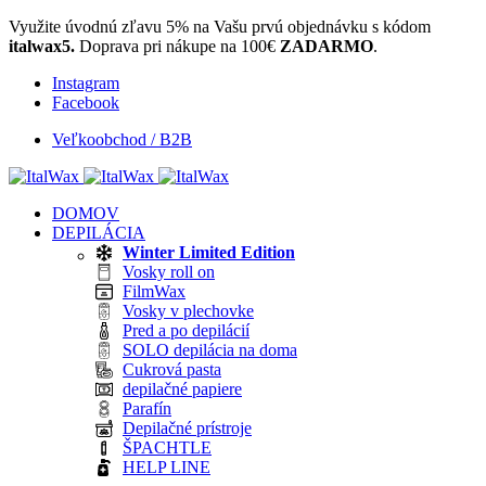
Využite úvodnú zľavu 5% na Vašu prvú objednávku s kódom
italwax5.
Doprava pri nákupe na 100€
ZADARMO
.
Instagram
Facebook
Veľkoobchod / B2B
DOMOV
DEPILÁCIA
Winter Limited Edition
Vosky roll on
FilmWax
Vosky v plechovke
Pred a po depilácií
SOLO depilácia na doma
Cukrová pasta
depilačné papiere
Parafín
Depilačné prístroje
ŠPACHTLE
HELP LINE