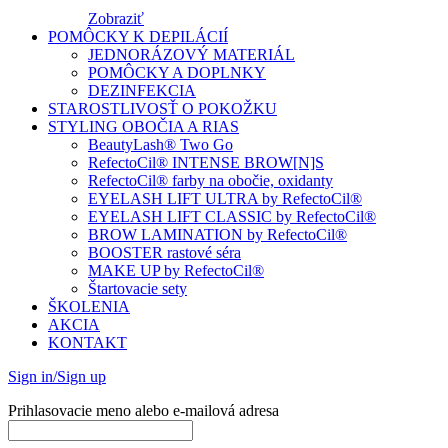
Zobraziť
POMÔCKY K DEPILÁCIÍ
JEDNORÁZOVÝ MATERIÁL
POMÔCKY A DOPLNKY
DEZINFEKCIA
STAROSTLIVOSŤ O POKOŽKU
STYLING OBOČIA A RIAS
BeautyLash® Two Go
RefectoCil® INTENSE BROW[N]S
RefectoCil® farby na obočie, oxidanty
EYELASH LIFT ULTRA by RefectoCil®
EYELASH LIFT CLASSIC by RefectoCil®
BROW LAMINATION by RefectoCil®
BOOSTER rastové séra
MAKE UP by RefectoCil®
Štartovacie sety
ŠKOLENIA
AKCIA
KONTAKT
Sign in/Sign up
Prihlasovacie meno alebo e-mailová adresa