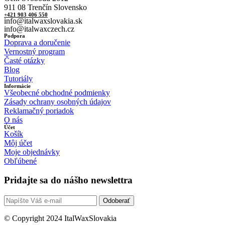
911 08 Trenčín Slovensko
+421 903 406 550
info@italwaxslovakia.sk
info@italwaxczech.cz
Podpora
Doprava a doručenie
Vernostný program
Časté otázky
Blog
Tutoriály
Informácie
Všeobecné obchodné podmienky
Zásady ochrany osobných údajov
Reklamačný poriadok
O nás
Účet
Košík
Môj účet
Moje objednávky
Obľúbené
Pridajte sa do nášho newslettra
Odoberať
© Copyright 2024 ItalWaxSlovakia