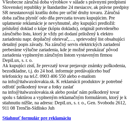
Všeobecne záručná doba výrobkov v súlade s právnymi predpismi
Slovenskej republiky je štandardne 24 mesiacov, ak právne predpisy
SR neustanovujú kratšiu dobu pre určité druhy tovaru. Záručná
doba začína plynúť odo dňa prevzatia tovaru kupujúcim. Pre
uplatnenie reklamácie je nevyhnutné, aby kupujúci predložil:
príslušný doklad o kúpe (kópiu dokladu), originál potvrdeného
záručného listu, ktorý je vždy pri dodaní priložený k elektro
zariadeniu napr. depilačný ohrievač,…, sprievodný list obsahujúci
detailný popis závady. Na záručný servis elektrických zariadení
preberáme výlučne zariadenia, kde je možné preukázať pôvod
zariadenia vyplneným záručným listom vystaveným firmou
DepiLux, s. r. o.
Ak kupujúci zistí, že prevzatý tovar prejavuje známky poškodenia,
bezodkladne, t.j. do 24 hod. informuje predávajúceho buď
telefonicky na tel.č. 0903 406 550 alebo e-mailom
na info@italwaxslovakia.sk. K reklamácii produktov je potrebné
odfotiť poškodený tovar a fotky zaslať
na info@italwaxslovakia.sk alebo poslať nám poškodený tovar
spolu s faktúrou a vyplneným reklamačným formulárom, ktorý je k
stiahnutiu nižšie, na adresu: DepiLux, s. r. o., Gen. Svobodu 2612,
911 08 Trenčín-Sídlisko Juh
Stiahnuť formulár pre reklamáciu