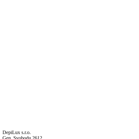
DepiLux s.r.o.
Gen. Svobodu 2612