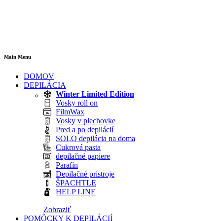
Main Menu
DOMOV
DEPILÁCIA
Winter Limited Edition
Vosky roll on
FilmWax
Vosky v plechovke
Pred a po depilácií
SOLO depilácia na doma
Cukrová pasta
depilačné papiere
Parafín
Depilačné prístroje
ŠPACHTLE
HELP LINE
Zobraziť
POMÔCKY K DEPILÁCIÍ