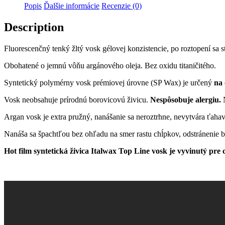
Popis
Ďalšie informácie
Recenzie (0)
Description
Fluorescenčný tenký žltý vosk gélovej konzistencie
, po roztopení sa 
Obohatené o jemnú vôňu argánového oleja. Bez oxidu titaničitého.
Syntetický polymérny vosk prémiovej úrovne (SP Wax) je určený
na 
Vosk neobsahuje prírodnú borovicovú živicu.
Nespôsobuje alergiu.
N
Argan vosk je extra pružný, nanášanie sa neroztrhne, nevytvára ťah
Nanáša sa špachtľou bez ohľadu na smer rastu chĺpkov, odstránenie b
Hot film syntetická živica Italwax Top Line vosk je vyvinutý pre c