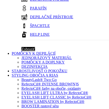
PARAFÍN
DEPILAČNÉ PRÍSTROJE
ŠPACHTLE
HELP LINE
Zobraziť
POMÔCKY K DEPILÁCIÍ
JEDNORÁZOVÝ MATERIÁL
POMÔCKY A DOPLNKY
DEZINFEKCIA
STAROSTLIVOSŤ O POKOŽKU
STYLING OBOČIA A RIAS
BeautyLash® Two Go
RefectoCil® INTENSE BROW[N]S
RefectoCil® farby na obočie, oxidanty
EYELASH LIFT ULTRA by RefectoCil®
EYELASH LIFT CLASSIC by RefectoCil®
BROW LAMINATION by RefectoCil®
BOOSTER rastové séra