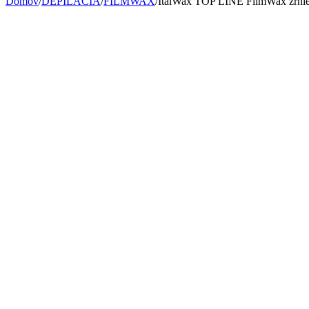
Domov
/
DEPILÁCIA
/
FILMWAX
/
ItalWax TOP LINE FilmWax zrnieč