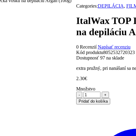
ka vosku na depiláciu Argan (100g)
Categories:
DEPILÁCIA
,
FIL
ItalWax TOP 
na depiláciu 
0 Recenzií
Napísať recenziu
Kód produktu
8052532720323
Dostupnosť
97 na sklade
extra pružný, pri nanášaní sa 
2.30
€
Množstvo
množstvo
ItalWax
Pridať do košíka
TOP
LINE
FilmWax
zrniečka
vosku
na