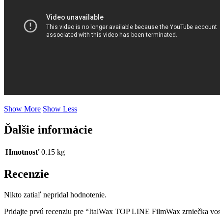
Show More
Show Less
Ďalšie informácie
Hmotnosť
0.15 kg
Recenzie
Nikto zatiaľ nepridal hodnotenie.
Pridajte prvú recenziu pre “ItalWax TOP LINE FilmWax zrniečka vos