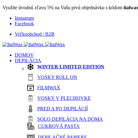
Využite úvodnú zľavu 5% na Vašu prvú objednávku s kódom
italwa
Instagram
Facebook
Veľkoobchod / B2B
DOMOV
DEPILÁCIA
WINTER LIMITED EDITION
VOSKY ROLL ON
FILMWAX
VOSKY V PLECHOVKE
PRED A PO DEPILÁCIÍ
SOLO DEPILÁCIA NA DOMA
CUKROVÁ PASTA
DEPILAČNÉ PAPIERE