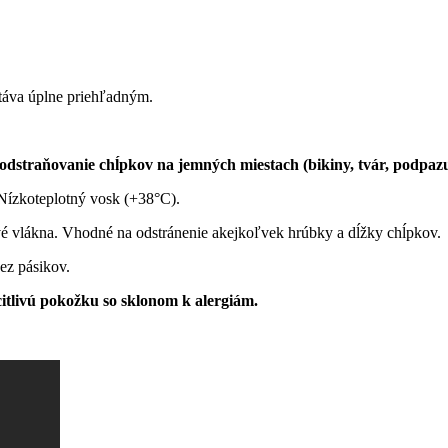
stáva úplne priehľadným.
odstraňovanie chĺpkov na jemných miestach (bikiny, tvár, podpazu
ízkoteplotný vosk (+38°C).
avé vlákna. Vhodné na odstránenie akejkoľvek hrúbky a dĺžky chĺpkov.
ez pásikov.
itlivú pokožku so sklonom k ​​alergiám.