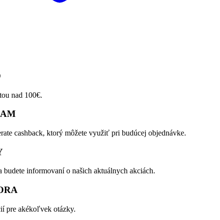
O
tou nad 100€.
RAM
rate cashback, ktorý môžete využiť pri budúcej objednávke.
Y
a budete informovaní o našich aktuálnych akciách.
ORA
ií pre akékoľvek otázky.