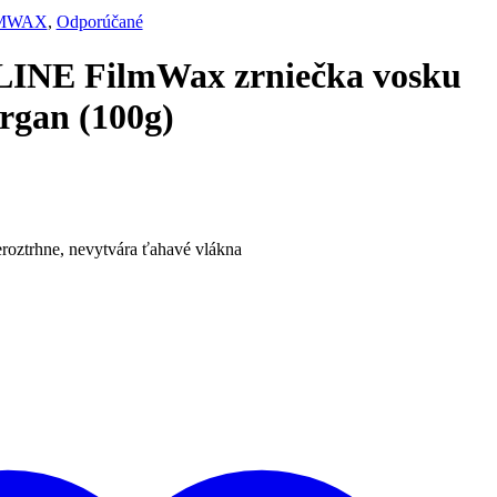
MWAX
,
Odporúčané
LINE FilmWax zrniečka vosku
Argan (100g)
neroztrhne, nevytvára ťahavé vlákna