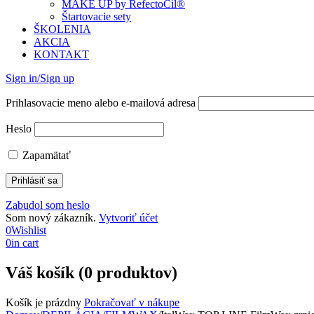
MAKE UP by RefectoCil®
Štartovacie sety
ŠKOLENIA
AKCIA
KONTAKT
Sign in/Sign up
Prihlasovacie meno alebo e-mailová adresa
Heslo
Zapamätať
Zabudol som heslo
Som nový zákazník.
Vytvoriť účet
0
Wishlist
0
in cart
Váš košík (0 produktov)
Košík je prázdny
Pokračovať v nákupe