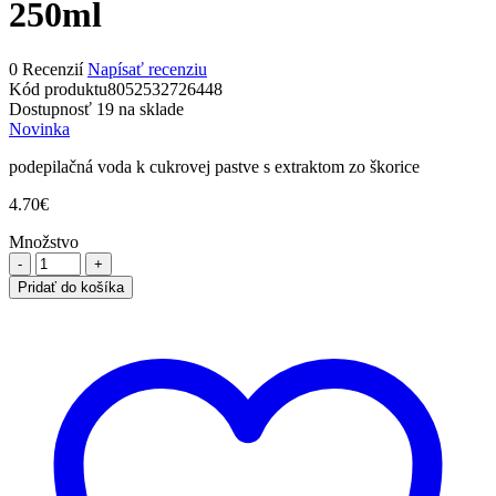
250ml
0 Recenzií
Napísať recenziu
Kód produktu
8052532726448
Dostupnosť
19 na sklade
Novinka
podepilačná voda k cukrovej pastve s extraktom zo škorice
4.70
€
Množstvo
množstvo
ItalWax
Pridať do košíka
podepilačné
tonikum
k
cukrovej
paste
Cinnamon
250ml