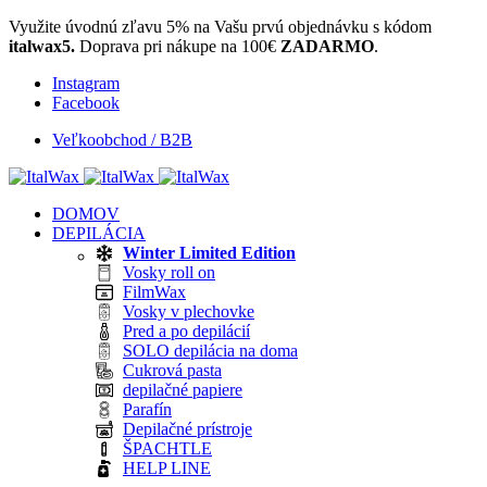
Využite úvodnú zľavu 5% na Vašu prvú objednávku s kódom
italwax5.
Doprava pri nákupe na 100€
ZADARMO
.
Instagram
Facebook
Veľkoobchod / B2B
DOMOV
DEPILÁCIA
Winter Limited Edition
Vosky roll on
FilmWax
Vosky v plechovke
Pred a po depilácií
SOLO depilácia na doma
Cukrová pasta
depilačné papiere
Parafín
Depilačné prístroje
ŠPACHTLE
HELP LINE