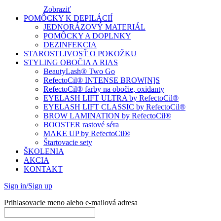
Zobraziť
POMÔCKY K DEPILÁCIÍ
JEDNORÁZOVÝ MATERIÁL
POMÔCKY A DOPLNKY
DEZINFEKCIA
STAROSTLIVOSŤ O POKOŽKU
STYLING OBOČIA A RIAS
BeautyLash® Two Go
RefectoCil® INTENSE BROW[N]S
RefectoCil® farby na obočie, oxidanty
EYELASH LIFT ULTRA by RefectoCil®
EYELASH LIFT CLASSIC by RefectoCil®
BROW LAMINATION by RefectoCil®
BOOSTER rastové séra
MAKE UP by RefectoCil®
Štartovacie sety
ŠKOLENIA
AKCIA
KONTAKT
Sign in/Sign up
Prihlasovacie meno alebo e-mailová adresa