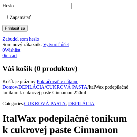
Heslo
Zapamätať
Zabudol som heslo
Som nový zákazník.
Vytvoriť účet
0
Wishlist
0
in cart
Váš košík (0 produktov)
Košík je prázdny
Pokračovať v nákupe
Domov
/
DEPILÁCIA
/
CUKROVÁ PASTA
/
ItalWax podepilačné
tonikum k cukrovej paste Cinnamon 250ml
Categories:
CUKROVÁ PASTA
,
DEPILÁCIA
ItalWax podepilačné tonikum
k cukrovej paste Cinnamon