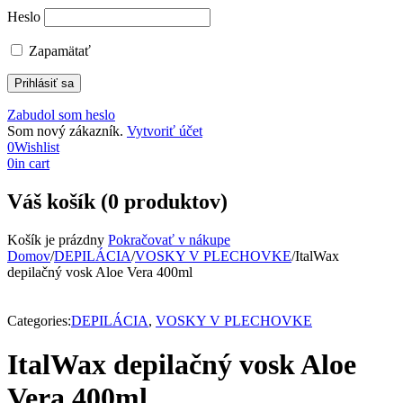
Heslo
Zapamätať
Zabudol som heslo
Som nový zákazník.
Vytvoriť účet
0
Wishlist
0
in cart
Váš košík (0 produktov)
Košík je prázdny
Pokračovať v nákupe
Domov
/
DEPILÁCIA
/
VOSKY V PLECHOVKE
/
ItalWax
depilačný vosk Aloe Vera 400ml
Categories:
DEPILÁCIA
,
VOSKY V PLECHOVKE
ItalWax depilačný vosk Aloe
Vera 400ml