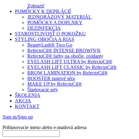
Zobraziť
POMÔCKY K DEPILÁCIÍ
JEDNORÁZOVÝ MATERIÁL
POMÔCKY A DOPLNKY
DEZINFEKCIA
STAROSTLIVOSŤ O POKOŽKU
STYLING OBOČIA A RIAS
BeautyLash® Two Go
RefectoCil® INTENSE BROW[N]S
RefectoCil® farby na obočie, oxidanty
EYELASH LIFT ULTRA by RefectoCil®
EYELASH LIFT CLASSIC by RefectoCil®
BROW LAMINATION by RefectoCil®
BOOSTER rastové séra
MAKE UP by RefectoCil®
Štartovacie sety
ŠKOLENIA
AKCIA
KONTAKT
Sign in/Sign up
Prihlasovacie meno alebo e-mailová adresa