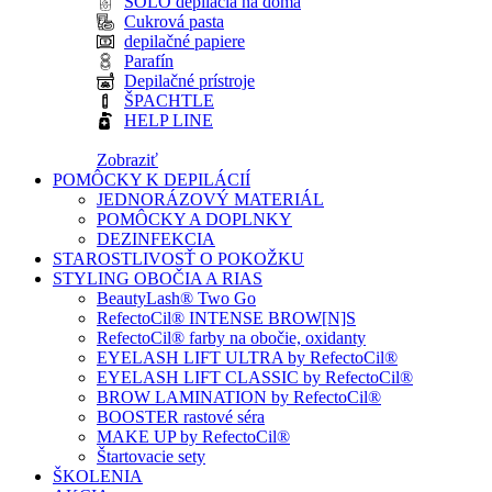
SOLO depilácia na doma
Cukrová pasta
depilačné papiere
Parafín
Depilačné prístroje
ŠPACHTLE
HELP LINE
Zobraziť
POMÔCKY K DEPILÁCIÍ
JEDNORÁZOVÝ MATERIÁL
POMÔCKY A DOPLNKY
DEZINFEKCIA
STAROSTLIVOSŤ O POKOŽKU
STYLING OBOČIA A RIAS
BeautyLash® Two Go
RefectoCil® INTENSE BROW[N]S
RefectoCil® farby na obočie, oxidanty
EYELASH LIFT ULTRA by RefectoCil®
EYELASH LIFT CLASSIC by RefectoCil®
BROW LAMINATION by RefectoCil®
BOOSTER rastové séra
MAKE UP by RefectoCil®
Štartovacie sety
ŠKOLENIA