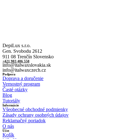
DepiLux s.r.o.
Gen. Svobodu 2612
911 08 Trenčín Slovensko
+421 903 406 550
info@italwaxslovakia.sk
info@italwaxczech.cz
Podpora
Doprava a doručenie
Vernostný program
Časté otázky
Blog
Tutoriály
Informácie
Všeobecné obchodné podmienky
Zásady ochrany osobných údajov
Reklamačný poriadok
O nás
Účet
Košík