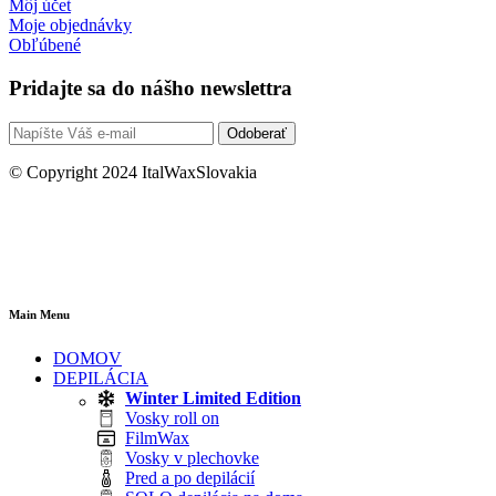
Môj účet
Moje objednávky
Obľúbené
Pridajte sa do nášho newslettra
Odoberať
© Copyright 2024 ItalWaxSlovakia
Main Menu
DOMOV
DEPILÁCIA
Winter Limited Edition
Vosky roll on
FilmWax
Vosky v plechovke
Pred a po depilácií