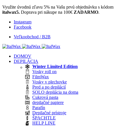
Využite úvodnú zľavu 5% na Vašu prvú objednávku s kódom
italwax5.
Doprava pri nákupe na 100€
ZADARMO
.
Instagram
Facebook
Veľkoobchod / B2B
DOMOV
DEPILÁCIA
Winter Limited Edition
Vosky roll on
FilmWax
Vosky v plechovke
Pred a po depilácií
SOLO depilácia na doma
Cukrová pasta
depilačné papiere
Parafín
Depilačné prístroje
ŠPACHTLE
HELP LINE