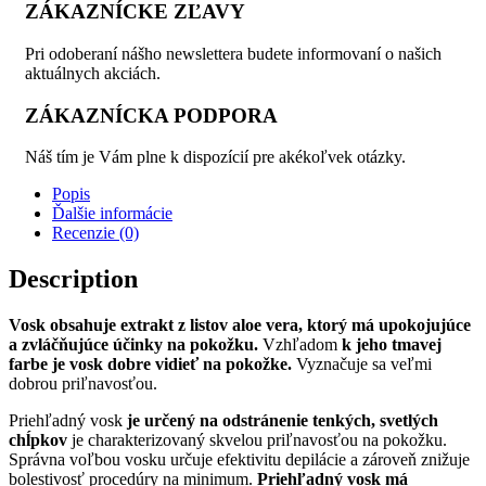
ZÁKAZNÍCKE ZĽAVY
Pri odoberaní nášho newslettera budete informovaní o našich
aktuálnych akciách.
ZÁKAZNÍCKA PODPORA
Náš tím je Vám plne k dispozícií pre akékoľvek otázky.
Popis
Ďalšie informácie
Recenzie (0)
Description
Vosk obsahuje extrakt z listov aloe vera, ktorý má upokojujúce
a zvláčňujúce účinky na pokožku.
Vzhľadom
k jeho tmavej
farbe je vosk dobre vidieť na pokožke.
Vyznačuje sa veľmi
dobrou priľnavosťou.
Priehľadný vosk
je určený na odstránenie tenkých, svetlých
chĺpkov
je charakterizovaný skvelou priľnavosťou na pokožku.
Správna voľbou vosku určuje efektivitu depilácie a zároveň znižuje
bolestivosť procedúry na minimum.
Priehľadný vosk má