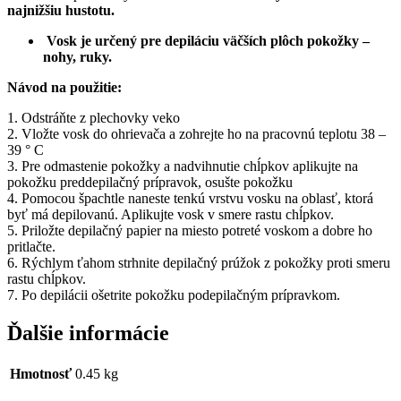
najnižšiu hustotu.
Vosk je určený pre depiláciu väčších plôch pokožky –
nohy, ruky.
Návod na použitie:
1. Odstráňte z plechovky veko
2. Vložte vosk do ohrievača a zohrejte ho na pracovnú teplotu 38 –
39 ° C
3. Pre odmastenie pokožky a nadvihnutie chĺpkov aplikujte na
pokožku preddepilačný prípravok, osušte pokožku
4. Pomocou špachtle naneste tenkú vrstvu vosku na oblasť, ktorá
byť má depilovanú. Aplikujte vosk v smere rastu chĺpkov.
5. Priložte depilačný papier na miesto potreté voskom a dobre ho
pritlačte.
6. Rýchlym ťahom strhnite depilačný prúžok z pokožky proti smeru
rastu chĺpkov.
7. Po depilácii ošetrite pokožku podepilačným prípravkom.
Ďalšie informácie
Hmotnosť
0.45 kg