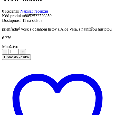
0 Recenzií
Napísať recenziu
Kód produktu
8052532720859
Dostupnosť
11 na sklade
priehľadný vosk s obsahom listov z Aloe Vera, s najnižšou hustotou
6.27
€
Množstvo
množstvo
ItalWax
Pridať do košíka
depilačný
vosk
Aloe
Vera
400ml