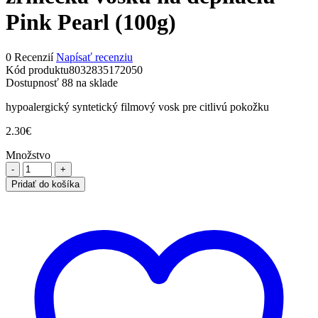
Pink Pearl (100g)
0 Recenzií
Napísať recenziu
Kód produktu
8032835172050
Dostupnosť
88 na sklade
hypoalergický syntetický filmový vosk pre citlivú pokožku
2.30
€
Množstvo
množstvo
ItalWax
Pridať do košíka
TOP
LINE
FilmWax
zrniečka
vosku
na
depiláciu
Pink
Pearl
(100g)