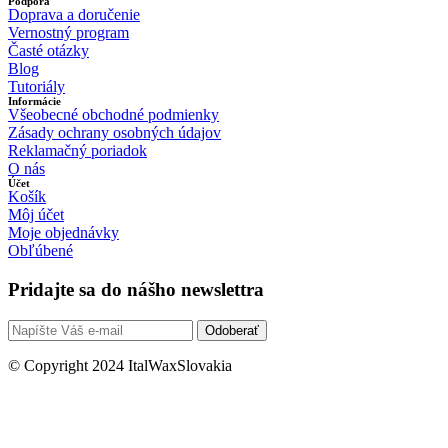
Podpora
Doprava a doručenie
Vernostný program
Časté otázky
Blog
Tutoriály
Informácie
Všeobecné obchodné podmienky
Zásady ochrany osobných údajov
Reklamačný poriadok
O nás
Účet
Košík
Môj účet
Moje objednávky
Obľúbené
Pridajte sa do nášho newslettra
Odoberať
© Copyright 2024 ItalWaxSlovakia