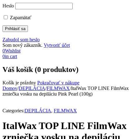
Heslo
Zapamätať
Zabudol som heslo
Som nový zákazník.
Vytvoriť účet
0
Wishlist
0
in cart
Váš košík (0 produktov)
Košík je prázdny
Pokračovať v nákupe
Domov
/
DEPILÁCIA
/
FILMWAX
/
ItalWax TOP LINE FilmWax
zrniečka vosku na depiláciu Pink Pearl (100g)
Categories:
DEPILÁCIA
,
FILMWAX
ItalWax TOP LINE FilmWax
zrniečka vosku na depiláciu