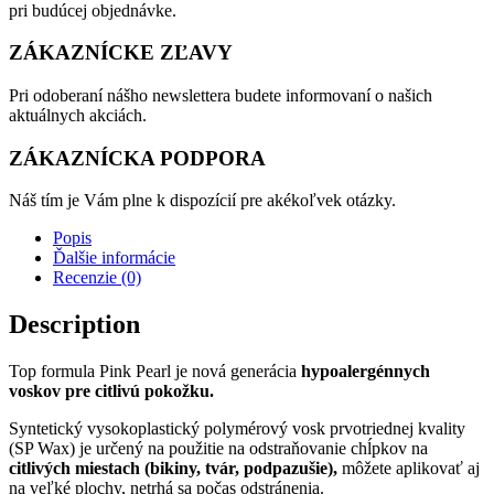
pri budúcej objednávke.
ZÁKAZNÍCKE ZĽAVY
Pri odoberaní nášho newslettera budete informovaní o našich
aktuálnych akciách.
ZÁKAZNÍCKA PODPORA
Náš tím je Vám plne k dispozícií pre akékoľvek otázky.
Popis
Ďalšie informácie
Recenzie (0)
Description
Top formula Pink Pearl je nová generácia
hypoalergénnych
voskov pre citlivú pokožku.
Syntetický vysokoplastický polymérový vosk prvotriednej kvality
(SP Wax) je určený na použitie na odstraňovanie chĺpkov na
citlivých miestach (bikiny, tvár, podpazušie),
môžete aplikovať aj
na veľké plochy, netrhá sa počas odstránenia.