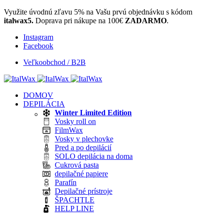
Využite úvodnú zľavu 5% na Vašu prvú objednávku s kódom
italwax5.
Doprava pri nákupe na 100€
ZADARMO
.
Instagram
Facebook
Veľkoobchod / B2B
DOMOV
DEPILÁCIA
Winter Limited Edition
Vosky roll on
FilmWax
Vosky v plechovke
Pred a po depilácií
SOLO depilácia na doma
Cukrová pasta
depilačné papiere
Parafín
Depilačné prístroje
ŠPACHTLE
HELP LINE