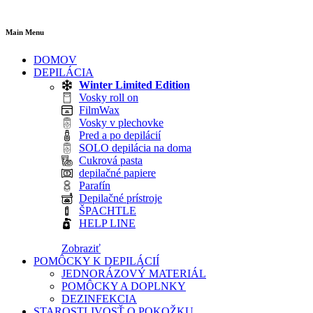
Main Menu
DOMOV
DEPILÁCIA
Winter Limited Edition
Vosky roll on
FilmWax
Vosky v plechovke
Pred a po depilácií
SOLO depilácia na doma
Cukrová pasta
depilačné papiere
Parafín
Depilačné prístroje
ŠPACHTLE
HELP LINE
Zobraziť
POMÔCKY K DEPILÁCIÍ
JEDNORÁZOVÝ MATERIÁL
POMÔCKY A DOPLNKY
DEZINFEKCIA
STAROSTLIVOSŤ O POKOŽKU