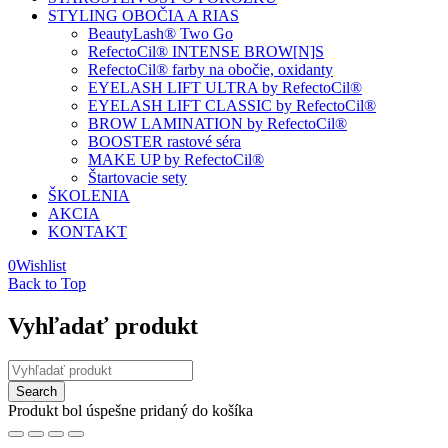
STYLING OBOČIA A RIAS
BeautyLash® Two Go
RefectoCil® INTENSE BROW[N]S
RefectoCil® farby na obočie, oxidanty
EYELASH LIFT ULTRA by RefectoCil®
EYELASH LIFT CLASSIC by RefectoCil®
BROW LAMINATION by RefectoCil®
BOOSTER rastové séra
MAKE UP by RefectoCil®
Štartovacie sety
ŠKOLENIA
AKCIA
KONTAKT
0
Wishlist
Back to Top
Vyhľadať produkt
Produkt bol úspešne pridaný do košíka