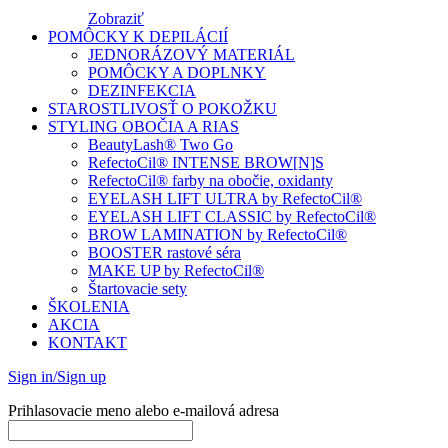
Zobraziť
POMÔCKY K DEPILÁCIÍ
JEDNORÁZOVÝ MATERIÁL
POMÔCKY A DOPLNKY
DEZINFEKCIA
STAROSTLIVOSŤ O POKOŽKU
STYLING OBOČIA A RIAS
BeautyLash® Two Go
RefectoCil® INTENSE BROW[N]S
RefectoCil® farby na obočie, oxidanty
EYELASH LIFT ULTRA by RefectoCil®
EYELASH LIFT CLASSIC by RefectoCil®
BROW LAMINATION by RefectoCil®
BOOSTER rastové séra
MAKE UP by RefectoCil®
Štartovacie sety
ŠKOLENIA
AKCIA
KONTAKT
Sign in/Sign up
Prihlasovacie meno alebo e-mailová adresa