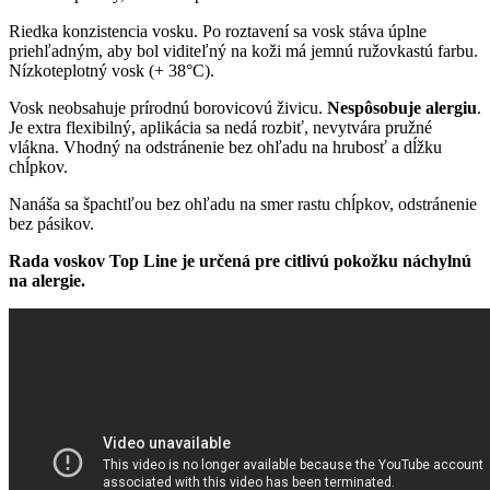
Riedka konzistencia vosku. Po roztavení sa vosk stáva úplne
priehľadným, aby bol viditeľný na koži má jemnú ružovkastú farbu.
Nízkoteplotný vosk (+ 38°C).
Vosk neobsahuje prírodnú borovicovú živicu.
Nespôsobuje alergiu
.
Je extra flexibilný, aplikácia sa nedá rozbiť, nevytvára pružné
vlákna. Vhodný na odstránenie bez ohľadu na hrubosť a dĺžku
chĺpkov.
Nanáša sa špachtľou bez ohľadu na smer rastu chĺpkov, odstránenie
bez pásikov.
Rada voskov Top Line je určená pre citlivú pokožku náchylnú
na alergie.