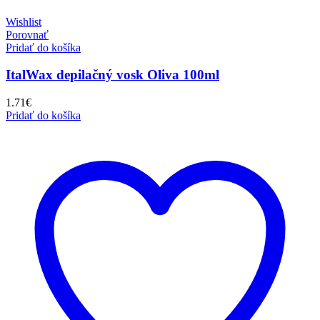
Wishlist
Porovnať
Pridať do košíka
ItalWax depilačný vosk Oliva 100ml
1.71
€
Pridať do košíka