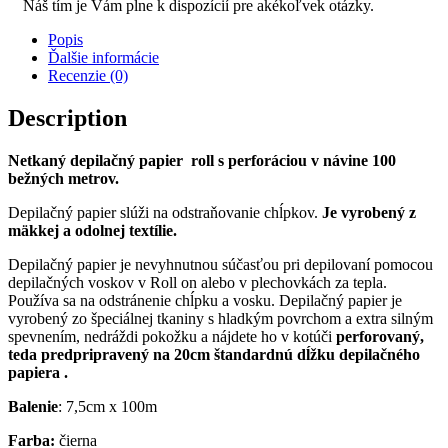
Náš tím je Vám plne k dispozícií pre akékoľvek otázky.
Popis
Ďalšie informácie
Recenzie (0)
Description
Netkaný depilačný papier roll s perforáciou v návine 100
bežných metrov.
Depilačný papier slúži na odstraňovanie chĺpkov.
Je vyrobený z
mäkkej a odolnej textílie.
Depilačný papier je nevyhnutnou súčasťou pri depilovaní pomocou
depilačných voskov v Roll on alebo v plechovkách za tepla.
Používa sa na odstránenie chĺpku a vosku. Depilačný papier je
vyrobený zo špeciálnej tkaniny s hladkým povrchom a extra silným
spevnením, nedráždi pokožku a nájdete ho v kotúči
perforovaný,
teda predpripravený na 20cm štandardnú dĺžku depilačného
papiera .
Balenie
: 7,5cm x 100m
Farba:
čierna