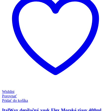
Wishlist
Porovnať
Pridať do košíka
ItalWax depilačný vosk Flex Morské riasy 400ml