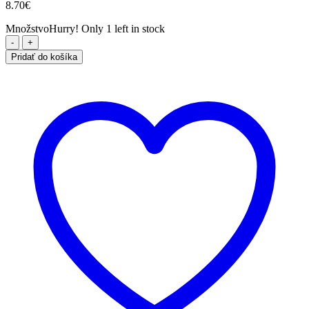
8.70
€
Množstvo
Hurry! Only 1 left in stock
množstvo
Depilačný
Pridať do košíka
papier
Roll
perforovaný
čierny
(100m)