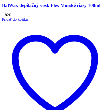
ItalWax depilačný vosk Flex Morské riasy 100ml
1.82
€
Pridať do košíka