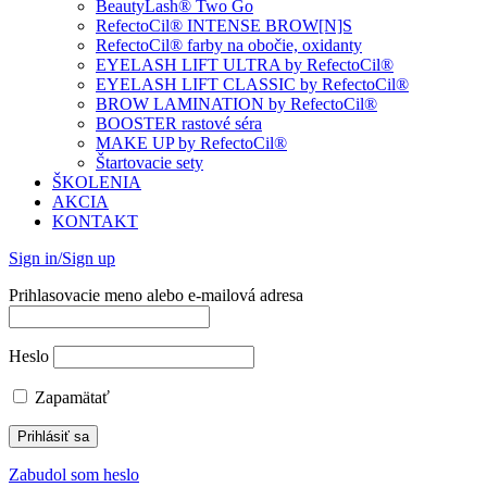
BeautyLash® Two Go
RefectoCil® INTENSE BROW[N]S
RefectoCil® farby na obočie, oxidanty
EYELASH LIFT ULTRA by RefectoCil®
EYELASH LIFT CLASSIC by RefectoCil®
BROW LAMINATION by RefectoCil®
BOOSTER rastové séra
MAKE UP by RefectoCil®
Štartovacie sety
ŠKOLENIA
AKCIA
KONTAKT
Sign in/Sign up
Prihlasovacie meno alebo e-mailová adresa
Heslo
Zapamätať
Zabudol som heslo