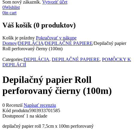
Som nový zákazník.
Vytvoriť účet
0
Wishlist
0
in cart
Váš košík (0 produktov)
Košík je prázdny
Pokračovať v nákupe
Domov
/
DEPILÁCIA
/
DEPILAČNÉ PAPIERE
/
Depilačný papier
Roll perforovaný čierny (100m)
Categories:
DEPILÁCIA
,
DEPILAČNÉ PAPIERE
,
POMÔCKY K
DEPILÁCIÍ
Depilačný papier Roll
perforovaný čierny (100m)
0 Recenzií
Napísať recenziu
Kód produktu
5903933701585
Dostupnosť
1 na sklade
depilačný papier roll 7,5cm x 100m perforovaný